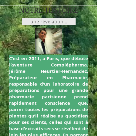
NOTRE HISTOIRE
une révélation...
C’est en 2011, à Paris, que débute
Jérôme Heurtier-Hernandez
l’aventure Complépharma.
Co-fondateur de Complépharma
Jérôme Heurtier-Hernandez,
Préparateur en pharmacie
Préparateur en Pharmacie,
D.I.U. de Phytothérapie et
responsable d’un laboratoire de
Aromathérapie
préparations pour une grande
pharmacie parisienne prend
rapidement conscience que,
parmi toutes les préparations de
plantes qu’il réalise au quotidien
pour ses clients, celles qui sont à
base d’extraits secs se révèlent de
loin les plus efficaces. En partant