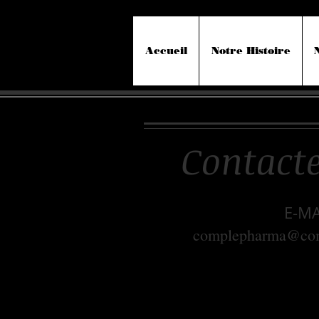
Accueil
Notre Histoire
Contact
​E-M
complepharma@co