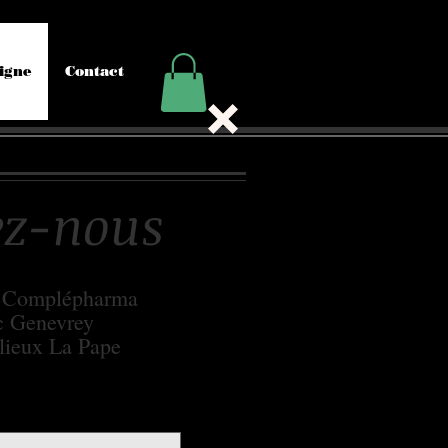
igne
Contact
vez-nous
e Complépharma
c Genevrey
lieux La Pape