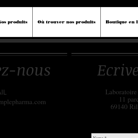
Nos produits
Où trouver nos produits
Boutique en l
ez-nous
​Ecri
Laboratoir
AIL
11 par
mplepharma.com
69140 Ril