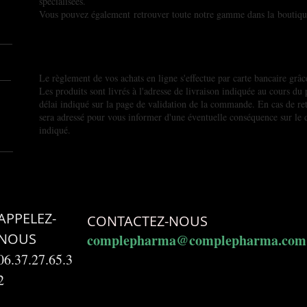
spécialisées.
Vous pouvez également retrouver toute notre gamme dans la
boutiqu
Le règlement de vos achats en ligne s'effectue par carte bancaire grâ
Les produits sont livrés à l'adresse de livraison indiquée au cours d
délai indiqué sur la page de validation de la commande. En cas de re
sera adressé pour vous informer d'une éventuelle conséquence sur le d
indiqué.
APPELEZ-
CONTACTEZ-NOUS
NOUS
complepharma@complepharma.com
06.37.27.65.3
2