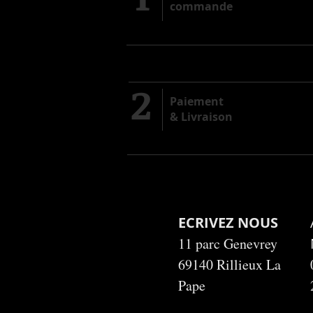
commande
2
Paiement
& Livraison
ECRIVEZ NOUS
11 parc Genevrey
69140 Rillieux La
Pape