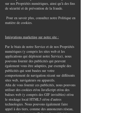
sur nos Propriétés numériques, ainsi qu'à des fins
de sécurité et de prévention de la fraude.
Pour en savoir plus, consultez notre Politique en
matière de cookies.
Intégrations marketing sur notre site :
Par le biais de notre Service et de nos Propriétés
numériques (y compris les sites web et les
applications qui déploient notre Service), nous
pouvons fournir des publicités qui peuvent
également vous être adaptées, par exemple des
publicités qui sont basées sur votre
comportement de navigation récent sur différents
sites web, navigateurs ou appareils.
Afin de vous fournir ces publicités, nous pouvons
utiliser des cookies et/ou JavaScript et/ou des
balises web (y compris des GIF invisibles) et/ou
le stockage local HTML5 et/ou d'autres
technologies. Nous pouvons également faire
appel à des tiers, comme des annonceurs réseau,