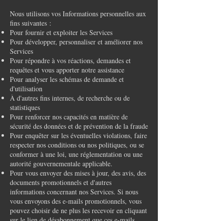
Nous utilisons vos Informations personnelles aux
fins suivantes :
Pour fournir et exploiter les Services
Pour développer, personnaliser et améliorer nos
Services
Pour répondre à vos réactions, demandes et
requêtes et vous apporter notre assistance
Pour analyser les schémas de demande et
d'utilisation
À d'autres fins internes, de recherche ou de
statistiques
Pour renforcer nos capacités en matière de
sécurité des données et de prévention de la fraude
Pour enquêter sur les éventuelles violations, faire
respecter nos conditions ou nos politiques, ou se
conformer à une loi, une réglementation ou une
autorité gouvernementale applicable.
Pour vous envoyer des mises à jour, des avis, des
documents promotionnels et d'autres
informations concernant nos Services. Si nous
vous envoyons des e-mails promotionnels, vous
pouvez choisir de ne plus les recevoir en cliquant
sur le lien de désabonnement que ces e-mails