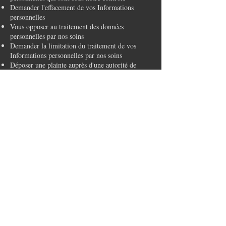
Demander l'effacement de vos Informations
personnelles
Vous opposer au traitement des données
personnelles par nos soins
Demander la limitation du traitement de vos
Informations personnelles par nos soins
Déposer une plainte auprès d'une autorité de
contrôle
Toutefois, veuillez noter que ces droits ne sont
pas absolus et qu’ils peuvent être soumis à nos
propres intérêts légitimes ou exigences
réglementaires. Si vous avez des questions
d'ordre général sur les Informations personnelles
que nous recueillons et sur la manière dont nous
les utilisons, veuillez nous contacter de la
manière indiquée ci-dessous.
Dans le cadre de la mise à disposition des
Services à nos utilisateurs, nous pouvons
transférer des informations à des entités affiliées
ou à d'autres tiers au-delà des frontières de votre
pays ou juridiction, vers d'autres pays ou
juridictions dans le monde. En utilisant les