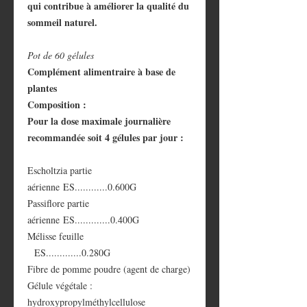
qui contribue à améliorer la qualité du
sommeil naturel.
Pot de 60 gélules
Complément alimentraire à base de
plantes
Composition :
Pour la dose maximale journalière
recommandée soit 4 gélules par jour :
Escholtzia partie
aérienne ES............0.600G
Passiflore partie
aérienne ES.............0.400G
Mélisse feuille
ES.............0.280G
Fibre de pomme poudre (agent de charge)
Gélule végétale :
hydroxypropylméthylcellulose